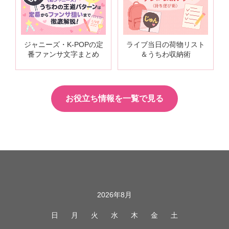
ジャニーズ・K-POPの定
ライブ当日の荷物リスト
番ファンサ文字まとめ
＆うちわ収納術
お役立ち情報を一覧で見る
カレンダー
2026年8月
日
月
火
水
木
金
土