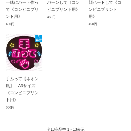
一緒にハート作っ
バーンして《コン
顔ハートして《コ
て《コンビニプリ
ビニプリント用》
ンビニプリント
ント用》
用》
450円
450円
450円
手ふって【ネオン
風】 A3サイズ
《コンビニプリン
ト用》
550円
全
13
商品中
1 - 13
表示