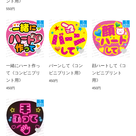
ント用》
550円
一緒にハート作っ
バーンして《コン
顔ハートして《コ
て《コンビニプリ
ビニプリント用》
ンビニプリント
ント用》
用》
450円
450円
450円