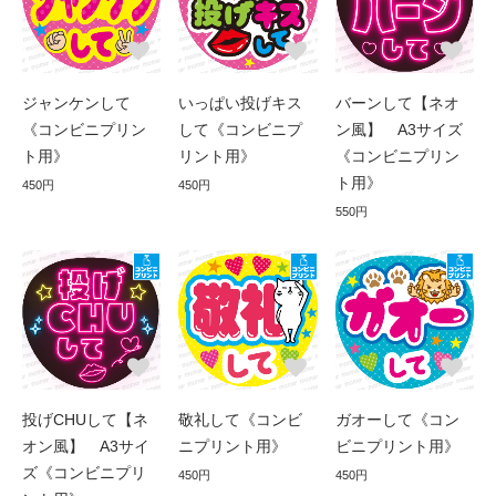
ジャンケンして
いっぱい投げキス
バーンして【ネオ
《コンビニプリン
して《コンビニプ
ン風】 A3サイズ
ト用》
リント用》
《コンビニプリン
ト用》
450円
450円
550円
投げCHUして【ネ
敬礼して《コンビ
ガオーして《コン
オン風】 A3サイ
ニプリント用》
ビニプリント用》
ズ《コンビニプリ
450円
450円