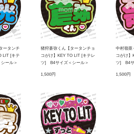
タータンチ
猪狩蒼弥くん【タータンチョ
中村嶺亜
LIT [キテ
コがけ】KEY TO LIT [キテレ
コがけ】KE
＜シール＞
ツ] B4サイズ＜シール＞
ツ] B
1,500円
1,500円