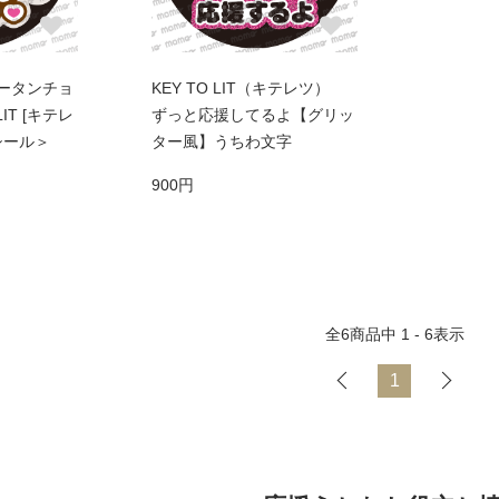
ータンチョ
KEY TO LIT（キテレツ）
IT [キテレ
ずっと応援してるよ【グリッ
シール＞
ター風】うちわ文字
900円
全
6
商品中
1 - 6
表示
1