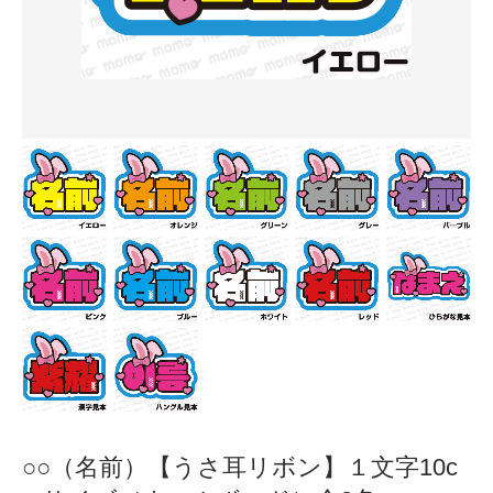
○○（名前）【うさ耳リボン】１文字10c