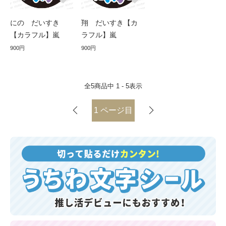
にの だいすき
翔 だいすき【カ
【カラフル】嵐
ラフル】嵐
900円
900円
全
5
商品中
1 - 5
表示
1
ページ目