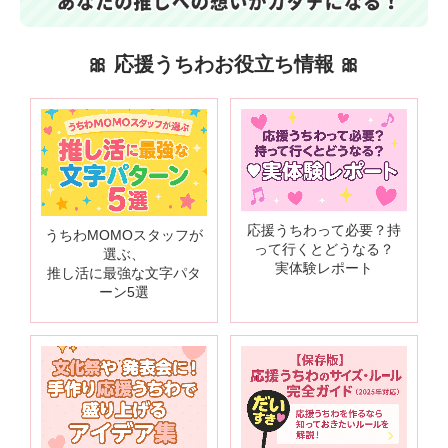
🎀 応援うちわお役立ち情報 🎀
応援うちわって必要？持
うちわMOMOスタッフが
って行くとどうなる？
選ぶ、
実体験レポート
推し活に最強な文字パタ
ーン5選