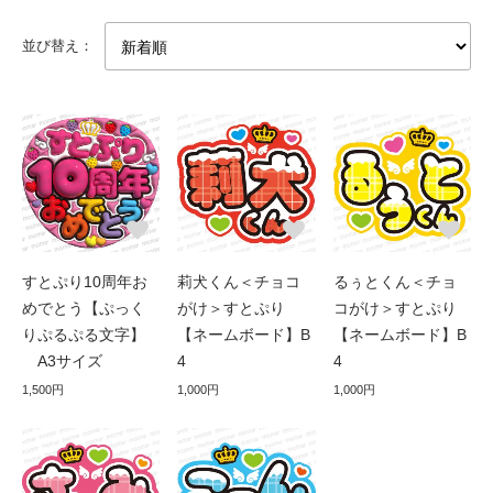
並び替え：
すとぷり10周年お
莉犬くん＜チョコ
るぅとくん＜チョ
めでとう【ぷっく
がけ＞すとぷり
コがけ＞すとぷり
りぷるぷる文字】
【ネームボード】B
【ネームボード】B
A3サイズ
4
4
1,500円
1,000円
1,000円