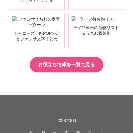
上げるアイデア集
ライブ当日の荷物リスト
ジャニーズ・K-POPの定
＆うちわ収納術
番ファンサ文字まとめ
お役立ち情報を一覧で見る
カレンダー
2026年8月
日
月
火
水
木
金
土