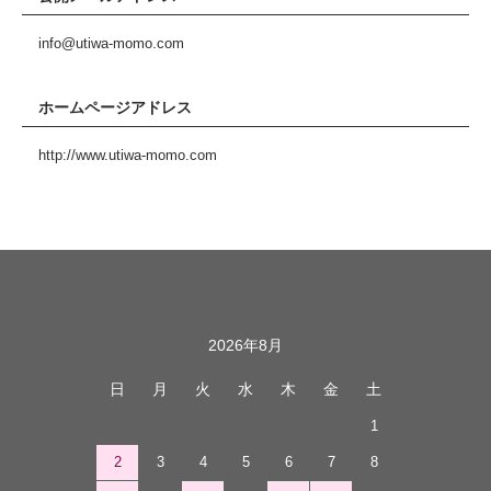
info@utiwa-momo.com
ホームページアドレス
http://www.utiwa-momo.com
カレンダー
2026年8月
日
月
火
水
木
金
土
1
2
3
4
5
6
7
8