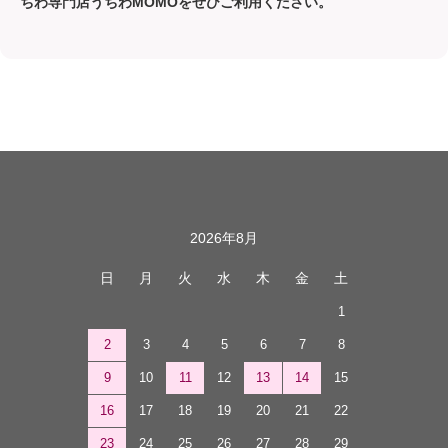
うちわを豊富にご用意。 既存デザインのご購入から、文字入れ
します（電話対応しておりません）
ができるセミオーダー、 LINEで相談しながら作れるフルオーダ
ーまで選べます。
✔ 推しに見つけてもらいやすいデザイン
✔ ファンサを狙えるうちわ文字が豊富
✔ コンビニプリント対応・最短即日発送商品あり
✔ 初めての方も相談しやすいLINEオーダー
「ファンサをもらえた」「推しに気づいてもらえた」というお声
も多数。 応援うちわやファンサうちわをお探しの方は、
応援う
ちわ専門店うちわMOMO
をぜひご利用ください。