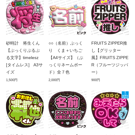
砂時計 将生くん
○○（名前）ぷっく
FRUITS ZIPPER推
【ぷっくりぷるぷ
り くま＋いちご
し【グリッター
る文字】timelesz
【A4サイズ】（ぷ
風】FRUITS ZIPPE
[タイムレス] A3サ
っくりネームボー
R（フルーツジッパ
イズ
ド）全７色
ー）
1,500円
2,000円
900円