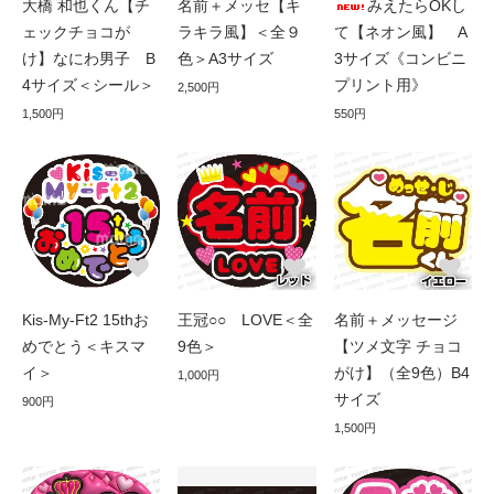
大橋 和也くん【チ
名前＋メッセ【キ
みえたらOKし
ェックチョコが
ラキラ風】＜全９
て【ネオン風】 A
け】なにわ男子 B
色＞A3サイズ
3サイズ《コンビニ
4サイズ＜シール＞
プリント用》
2,500円
1,500円
550円
Kis-My-Ft2 15thお
王冠○○ LOVE＜全
名前＋メッセージ
めでとう＜キスマ
9色＞
【ツメ文字 チョコ
イ＞
がけ】（全9色）B4
1,000円
サイズ
900円
1,500円