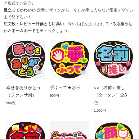
グ形式でご紹介♪
目立ってかわいい
定番デザインから、今しか手に入らない限定デザイン
まで勢ぞろい！
注文数・レビュー評価ともに高い
、今いちばん注目されている
応援うち
わ
＆
ネームボード
をチェックしよう。
幸せをありがとう
手ふって★水玉
○○（名前）推し
（ファンサ用）
（タータン）全8
900円
色
900円
1,000円