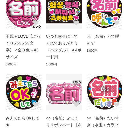
王冠＋LOVE【ぷっ
いつも幸せにして
○○（名前）って呼
くりぷるぷる文
くれてありがとう
んで
字】＜全８色＞A3
（ハングル） Ａ4ボ
1,000円
サイズ
ード用
3,000円
1,000円
みえてたらOKして
○○（名前）ぷっく
○○（名前）だいす
★
りリボンハート【A
き（水玉＋カラフ