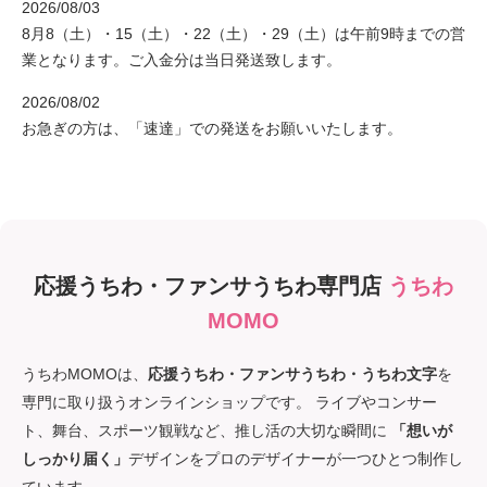
デザインと音楽を愛する一人の女性として、そして何より「推し活を
楽しむ皆さん」を全力で応援したい✨
「推しに気づいてほしい！」「最高の思い出を作りたい！」
そんな皆さんの想いに寄り添いながら、一枚一枚心を込めて制作して
います。
あなたの大切な瞬間を彩るお手伝いができたら嬉しいです。
どうぞ、ゆっくりとお買い物をお楽しみください♪
NEWS
2026/08/03
8月11日（火・祝）・13（木）・14（金）は休業いたします。
2026/08/03
8月8（土）・15（土）・22（土）・29（土）は午前9時までの営
業となります。ご入金分は当日発送致します。
2026/08/02