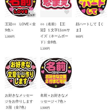
王冠○○ LOVE＜全
○○（名前）【王
顔ハートして【く
9色＞
冠】１文字11cmサ
ま】
イズ（ネームボー
1,000円
900円
ド）全8色
1,100円
お好きなメッセー
名前＋お好きなメ
ジをお作りします
ッセージ＜7色＞
３段（全7色）
1,500円