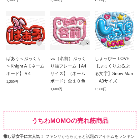
ばあう＜ぷっくり
○○（名前）ぷっく
しょっぴー LOVE
＞Knight A【ネーム
り猫フレーム【A4
【ぷっくりぷるぷ
ボード】Ａ4
サイズ】（ネーム
る文字】Snow Man
ボード）全１０色
A3サイズ
1,200円
1,600円
1,500円
うちわMOMOの売れ筋商品
推し活女子に大人気！
ファンサがもらえると話題のアイテムをランキン