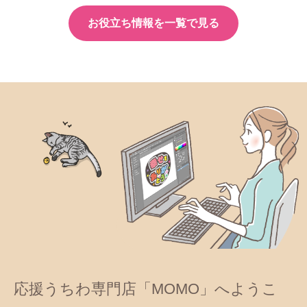
スポーツ観戦、文化祭や発
【保存版】応援うちわのサ
表会に！
イズ・ルール完全ガイド
手作り応援うちわで盛り上
げるアイデア集
ジャニーズ・K-POPの定番
ライブ当日の荷物リスト＆
ファンサ文字まとめ
うちわ収納術
お役立ち情報を一覧で見る