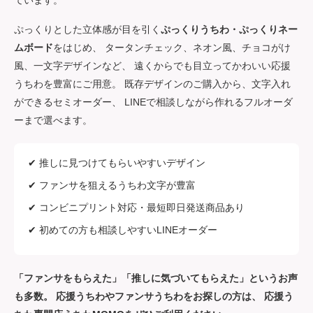
お急ぎの方は、「速達」での発送をお願いいたします。
2026/07/06
注文確認ﾒｰﾙが届かない方は、迷惑メールの設定を解除して再度
ご注文をお願い致します。
2026/04/05
応援うちわ・ファンサうちわ専門店
うちわ
現在、大変多くのご注文をいただいており、当日発送の締切時間
MOMO
は「午前11時まで」ではなく、午前9時までのご入金分とさせて
いただいております。配達遅延もございますのでご希望のお日に
ちがある場合は、できるだけお早めのご注文をお願いいたしま
うちわMOMOは、
応援うちわ・ファンサうちわ・うちわ文字
を
す。
専門に取り扱うオンラインショップです。 ライブやコンサー
ト、舞台、スポーツ観戦など、推し活の大切な瞬間に
「想いが
2026/02/27
しっかり届く」
デザインをプロのデザイナーが一つひとつ制作し
うちわMOMOスタッフ厳選！最強うちわ文字パターン5選
ています。
2026/02/26
ぷっくりとした立体感が目を引く
ぷっくりうちわ・ぷっくりネー
うちわ禁止？規制が強い会場リストまとめ
ムボード
をはじめ、 タータンチェック、ネオン風、チョコがけ
2026/02/06
風、一文字デザインなど、 遠くからでも目立ってかわいい応援
商品のお問い合わせ・ご質問等は「お問い合わせ」よりお願い致