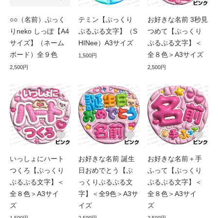
○○（名前）ぷっく
テミン【ぷっくり
お好きな名前 3秒見
りneko しっぽ【A4
ぷるぷる文字】（S
つめて【ぷっくり
サイズ】（ネーム
HINee）A3サイズ
ぷるぷる文字】＜
ボード）全９色
全８色＞A3サイズ
1,500円
2,500円
2,500円
いっしょにハート
お好きな名前 誕生
お好きな名前＋手
つくろ【ぷっくり
日おめでとう【ぷ
ふって【ぷっくり
ぷるぷる文字】＜
っくりぷるぷる文
ぷるぷる文字】＜
全８色＞A3サイ
字】＜全9色＞A3サ
全８色＞A3サイ
ズ
イズ
ズ
1,500円
2,500円
2,500円