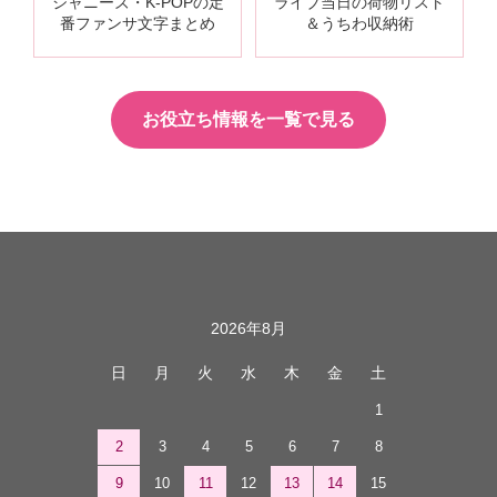
ジャニーズ・K-POPの定
ライブ当日の荷物リスト
番ファンサ文字まとめ
＆うちわ収納術
お役立ち情報を一覧で見る
カレンダー
2026年8月
日
月
火
水
木
金
土
1
2
3
4
5
6
7
8
9
10
11
12
13
14
15