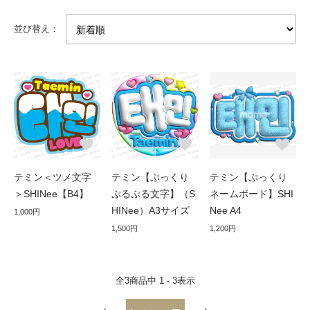
並び替え：
テミン＜ツメ文字
テミン【ぷっくり
テミン【ぷっくり
＞SHINee【B4】
ぷるぷる文字】（S
ネームボード】SHI
HINee）A3サイズ
Nee A4
1,000円
1,500円
1,200円
全
3
商品中
1 - 3
表示