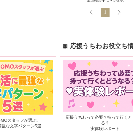
全
5
商品中
1 - 5
表示
1
🎀 応援うちわお役立ち情報
応援うちわって必要？持って行くと
OMOスタッフが選ぶ、
る？
最強な文字パターン5選
実体験レポート