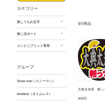
カテゴリー
推しうちわ文字
全5商品
推し活ボード
コンビニプリント専用
グループ
Snow man（スノーマン）
大典太光世 斬っ
timelesz（タイムレス）
900円