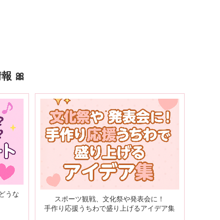
 🎀
どうな
スポーツ観戦、文化祭や発表会に！
手作り応援うちわで盛り上げるアイデア集