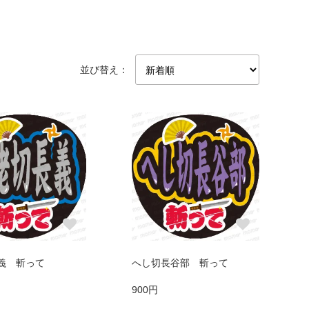
並び替え：
義 斬って
へし切長谷部 斬って
900円