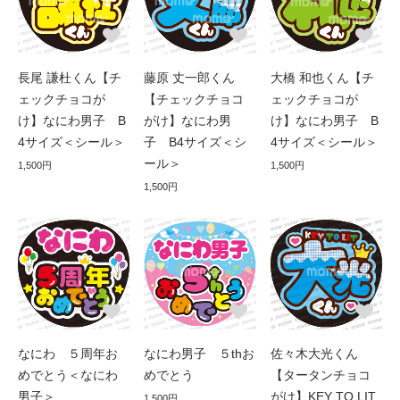
長尾 謙杜くん【チ
藤原 丈一郎くん
大橋 和也くん【チ
ェックチョコが
【チェックチョコ
ェックチョコが
け】なにわ男子 B
がけ】なにわ男
け】なにわ男子 B
4サイズ＜シール＞
子 B4サイズ＜シ
4サイズ＜シール＞
ール＞
1,500円
1,500円
1,500円
なにわ ５周年お
なにわ男子 ５thお
佐々木大光くん
めでとう＜なにわ
めでとう
【タータンチョコ
男子＞
がけ】KEY TO LIT
1,500円