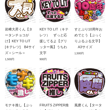
岩﨑大昇くん【タ
KEY TO LIT（キテ
すとぷり10周年お
ータンチョコが
レツ） ずっと応
めでとう【ぷっく
け】KEY TO LIT
援してるよ【グリ
りぷるぷる文字】
[キテレツ] B4サイ
ッター風】うちわ
A3サイズ
ズ＜シール＞
文字
1,500円
1,500円
900円
モナキ推し【ぷっ
FRUITS ZIPPER推
風磨くん【タータ