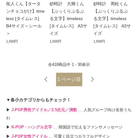
拓人くん【タータ
砂時計 大輝くん
砂時計 周杜くん
ンチョコがけ】time
【ぷっくりぷるぷ
【ぷっくりぷるぷ
lesz [タイムレス]
る文字】timelesz
る文字】timelesz
B4サイズ＜シール
[タイムレス] A3サ
[タイムレス] A3サ
＞
イズ
イズ
1,500円
1,500円
1,500円
全
418
商品中
1 - 30
表示
1
ページ目
▼各小カテゴリからもチェック！
▶
J-POP男性アイドル／2.5次元／演歌
… 人気グループ向け名前うち
わ
▶
K-POP・ハングル文字
… 韓国語で伝えるファンサメッセージ
▶
J-POP女性アイドル
… 可愛く目立つカラフルデザイン