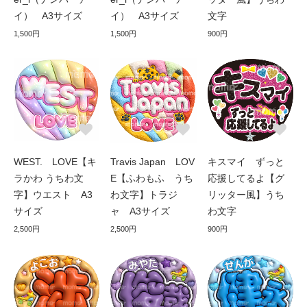
イ） A3サイズ
イ） A3サイズ
文字
1,500円
1,500円
900円
WEST. LOVE【キ
Travis Japan LOV
キスマイ ずっと
ラかわ うちわ文
E【ふわもふ うち
応援してるよ【グ
字】ウエスト A3
わ文字】トラジ
リッター風】うち
サイズ
ャ A3サイズ
わ文字
2,500円
2,500円
900円