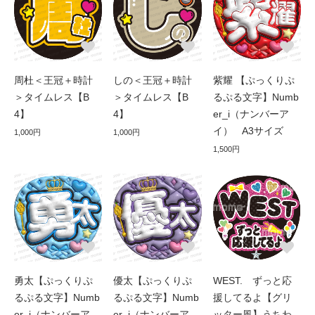
周杜＜王冠＋時計
しの＜王冠＋時計
紫耀 【ぷっくりぷ
＞タイムレス【B
＞タイムレス【B
るぷる文字】Numb
4】
4】
er_i（ナンバーア
イ） A3サイズ
1,000円
1,000円
1,500円
勇太【ぷっくりぷ
優太【ぷっくりぷ
WEST. ずっと応
るぷる文字】Numb
るぷる文字】Numb
援してるよ【グリ
er_i（ナンバーア
er_i（ナンバーア
ッター風】うちわ