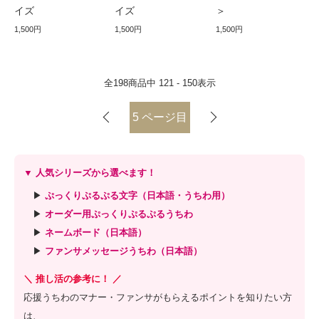
イズ
イズ
＞
1,500円
1,500円
1,500円
全
198
商品中
121 - 150
表示
5
ページ目
▼ 人気シリーズから選べます！
▶
ぷっくりぷるぷる文字（日本語・うちわ用）
▶
オーダー用ぷっくりぷるぷるうちわ
▶
ネームボード（日本語）
▶
ファンサメッセージうちわ（日本語）
＼ 推し活の参考に！ ／
応援うちわのマナー・ファンサがもらえるポイントを知りたい方
は、