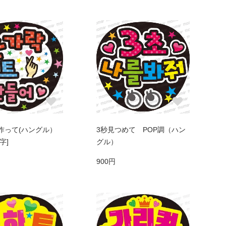
作って(ハングル）
3秒見つめて POP調（ハン
字]
グル）
900円