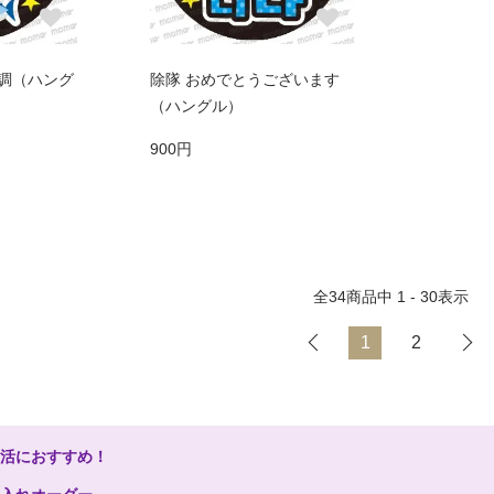
P調（ハング
除隊 おめでとうございます
（ハングル）
900円
全
34
商品中
1 - 30
表示
1
2
し活におすすめ！