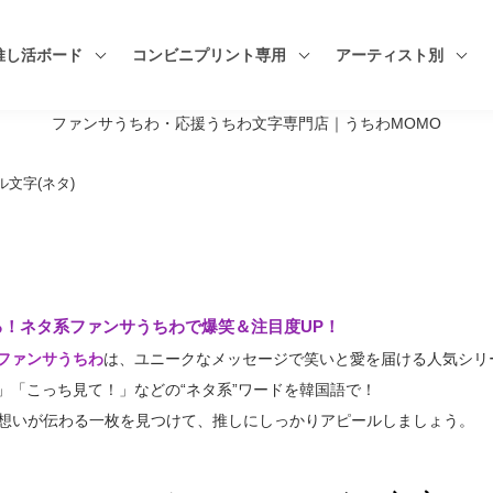
推し活ボード
コンビニプリント専用
アーティスト別
ファンサうちわ・応援うちわ文字専門店｜うちわMOMO
文字(ネタ)
る！ネタ系ファンサうちわで爆笑＆注目度UP！
ファンサうちわ
は、ユニークなメッセージで笑いと愛を届ける人気シリ
」「こっち見て！」などの“ネタ系”ワードを韓国語で！
ンの想いが伝わる一枚を見つけて、推しにしっかりアピールしましょう。