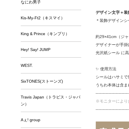
なにわ男子
デザイン文字＋装
Kis-My-Ft2（キスマイ）
＊装飾デザインシ
King & Prince（キンプリ）
約29×41cm（
デザイナーが手掛
Hey! Say! JUMP
光沢紙シール に
WEST.
✨ 使用方法
シールはハサミで
SixTONES(ストーンズ)
うちわ本体は含ま
-----------------------
Travis Japan（トラビス・ジャパ
※モニターにより
ン）
-----------------------
Aぇ! group