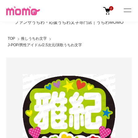
0
ファンサうちわ・応援うちわ文字専門店｜うちわMOMO
TOP
推しうちわ文字
J-POP/男性アイドル/2.5次元/演歌うちわ文字