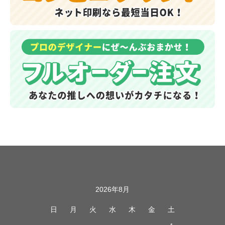
カレンダー
2026年8月
日
月
火
水
木
金
土