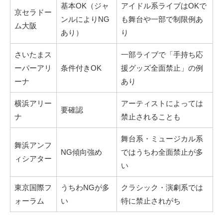
基本OK（ジャ
アイドル系ライブはOKで
京セラドー
ンルによりNG
も舞台や一部で制限例あ
ム大阪
あり）
り
さいたまス
一部ライブで「手持ち応
ーパーアリ
条件付きOK
援グッズ全面禁止」の例
ーナ
あり
横浜アリー
アーティストによっては
要確認
ナ
禁止されることも
舞台系・ミュージカル系
舞浜アンフ
NG傾向強め
ではうちわ全面禁止が多
ィシアター
い
東京国際フ
うちわNGが多
クラシック・演劇系では
ォーラム
い
特に禁止されがち