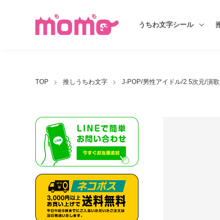
うちわ文字シール
TOP
推しうちわ文字
J-POP/男性アイドル/2.5次元/