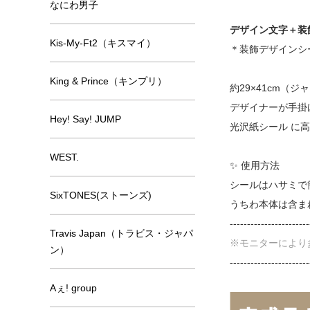
なにわ男子
デザイン文字＋装
Kis-My-Ft2（キスマイ）
＊装飾デザインシ
King & Prince（キンプリ）
約29×41cm（
デザイナーが手掛
Hey! Say! JUMP
光沢紙シール に
WEST.
✨ 使用方法
シールはハサミで
SixTONES(ストーンズ)
うちわ本体は含ま
-----------------------
Travis Japan（トラビス・ジャパ
※モニターにより
ン）
-----------------------
Aぇ! group