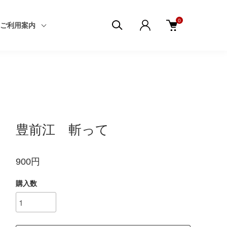
0
ご利用案内
豊前江 斬って
900円
購入数