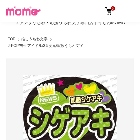
0
ファンサうちわ・応援うちわ文字専門店｜うちわMOMO
TOP
推しうちわ文字
J-POP/男性アイドル/2.5次元/演歌うちわ文字