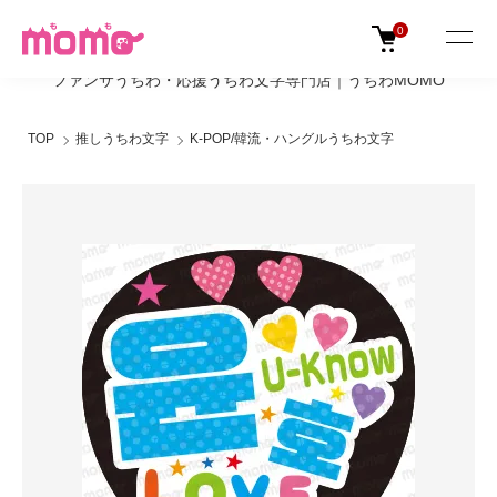
0
ファンサうちわ・応援うちわ文字専門店｜うちわMOMO
TOP
推しうちわ文字
K-POP/韓流・ハングルうちわ文字