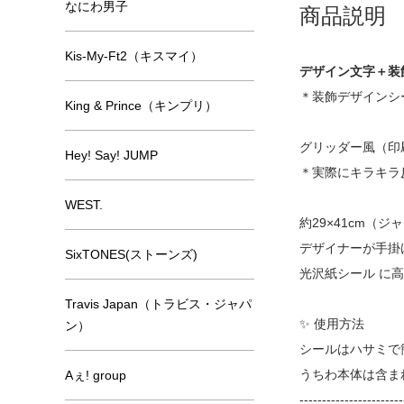
なにわ男子
商品説明
Kis-My-Ft2（キスマイ）
デザイン文字＋装
＊装飾デザインシ
King & Prince（キンプリ）
グリッダー風（印
Hey! Say! JUMP
＊実際にキラキラ
WEST.
約29×41cm（
デザイナーが手掛
SixTONES(ストーンズ)
光沢紙シール に
Travis Japan（トラビス・ジャパ
✨ 使用方法
ン）
シールはハサミで
うちわ本体は含ま
Aぇ! group
-----------------------