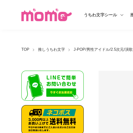
うちわ文字シール
TOP
推しうちわ文字
J-POP/男性アイドル/2.5次元/