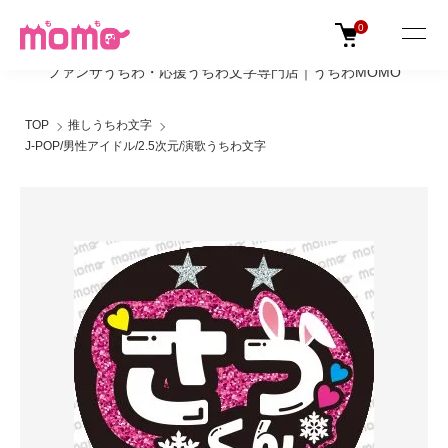
0
ファンサうちわ・応援うちわ文字専門店｜うちわMOMO
TOP
推しうちわ文字
J-POP/男性アイドル/2.5次元/演歌うちわ文字