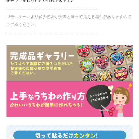
楽チンで推しうちわが作成できます♪
---------------------------------------------------------------------------
※モニターにより多少色味が実際と違って見える場合がありますので
ご了承ください。
---------------------------------------------------------------------------