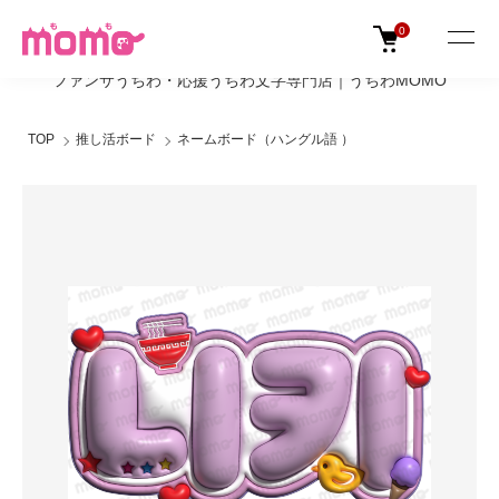
0
ファンサうちわ・応援うちわ文字専門店｜うちわMOMO
TOP
推し活ボード
ネームボード（ハングル語 ）