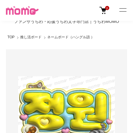
0
ファンサうちわ・応援うちわ文字専門店｜うちわMOMO
TOP
推し活ボード
ネームボード（ハングル語 ）