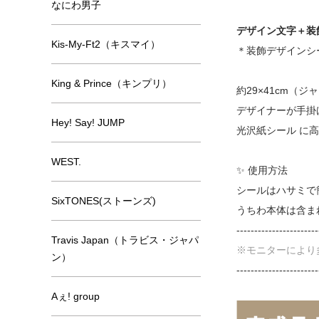
なにわ男子
デザイン文字＋装
Kis-My-Ft2（キスマイ）
＊装飾デザインシ
King & Prince（キンプリ）
約29×41cm（
デザイナーが手掛
Hey! Say! JUMP
光沢紙シール に
WEST.
✨ 使用方法
シールはハサミで
SixTONES(ストーンズ)
うちわ本体は含ま
-----------------------
Travis Japan（トラビス・ジャパ
※モニターにより
ン）
-----------------------
Aぇ! group