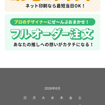
カレンダー
2026年8月
日
月
火
水
木
金
土